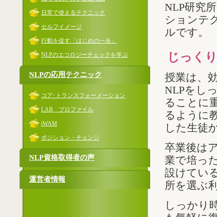
NLP研究
日常で使えるテクニック
ションテ
セルフイメージ
ルです。
行動を促す「はじめの一歩」
じっく
NLPのエコロジーチェックを学ぶ
NLPの応用テクニック
授業は、
NLPを
コア･トランスフォーメーション
ることに重
LAB プロファイル
るように
iWAM
した生徒
ポジション・チェンジ
卒業後は
NLP資格取得者の声
業で培っ
設けている
運営者情報
所を選ぶ
しっかり時