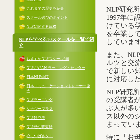
NLP研究
これまでの歴史を紹介
1997年
スクール選びのポイント
けている
NLPに関する資格
を卒業して
NLPを学べる10スクールを一覧で紹
していま
介
また、NL
おすすめNLPスクール5選
ルツと交
NLP-JAPAN ラーニング・センター
で新しい知
日本NLP学院
に対応し
日本コミュニケーショントレーナー協
NLP研究
会
の受講者
NLPラーニング
ぶ人が多い
シナジープラス
ス以外のシ
NLP研究所
まってい
NLP感性研究所
特に「お母
心につばさを！