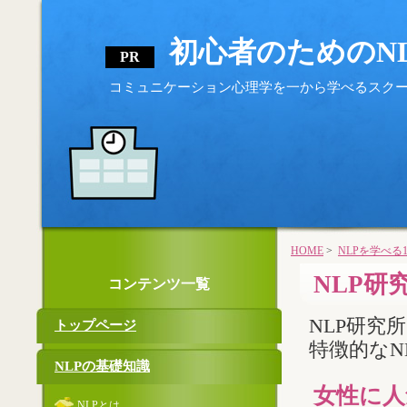
初心者のためのN
コミュニケーション心理学を一から学べるスク
HOME
>
NLPを学べる
NLP研
コンテンツ一覧
NLP研究
トップページ
特徴的なN
NLPの基礎知識
女性に人
NLPとは