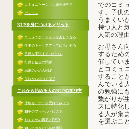
でのコミ
コミュニケーション総合研究所
す。子供
ヴォイス
うまくい
NLPを身につけるメリット
持つ人と
人気の理
コミュニケーションが楽しくなる
お母さん
仕事のキャリアアップに活かせる
するための
目標を実現する力がつく
催していま
行動と信念の関係
とコミュ
結果のためのNLP
すること
失敗から学べるNLP
んでいる
の勉強に
これから始める人のNLPの学び方
繋がりが
体験セミナーを受けてみよう
スに特化し
相手のフィールドに入る
る人が集
おすすめの書籍とDVD
を選ぶこ
知っておきたい基礎用語